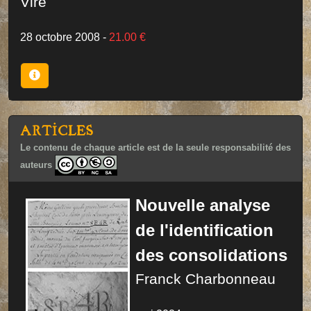
Viré
28 octobre 2008
-
21.00 €
ARTICLES
Le contenu de chaque article est de la seule responsabilité des
auteurs
Nouvelle analyse
de l'identification
des consolidations
Franck Charbonneau